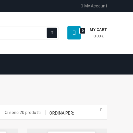
My Account
MY CART
0
0,00 €
Ci sono 20 prodotti.
ORDINA PER: